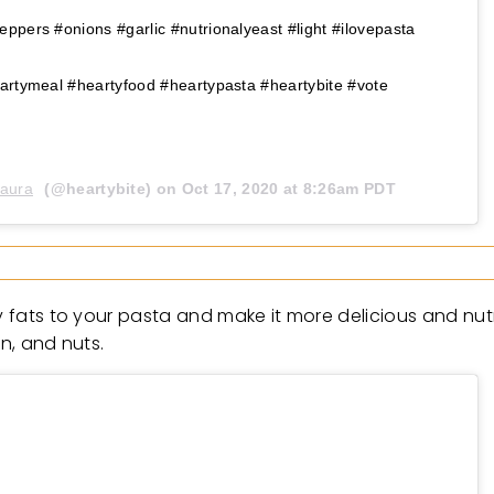
ppers #onions #garlic #nutrionalyeast #light #ilovepasta
artymeal #heartyfood #heartypasta #heartybite #vote
aura
(@heartybite) on
Oct 17, 2020 at 8:26am PDT
y fats to your pasta and make it more delicious and nutr
on, and nuts.