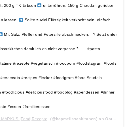
ist. 200 g TK-Erbsen
unterrühren. 150 g Cheddar, gerieben
n lassen.
Sollte zuviel Flüssigkeit verkocht sein, einfach
Mit Salz, Pfeffer und Petersilie abschmecken. . ? Setzt unter
saskitchen damit ich es nicht verpasse.? . . . #pasta
statime #rezepte #vegetarisch #foodporn #foodstagram #foods
 #eeeeeats #recipes #lecker #foodgram #food #nudeln
 #foodlicious #deliciousfood #foodblog #abendessen #dinner
ste #essen #familienessen
MARKUS |Food|Rezepte
(@baymelissaskitchen) on
Oct 15, 2020 at 11:46am PDT