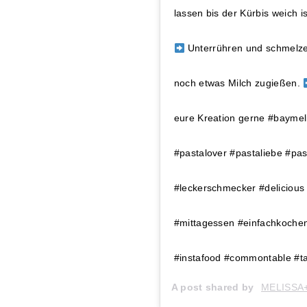
lassen bis der Kürbis weich 
Unterrühren und schmelze
noch etwas Milch zugießen.
eure Kreation gerne #baymelis
#pastalover #pastaliebe #pa
#leckerschmecker #delicious
#mittagessen #einfachkochen
#instafood #commontable #ta
A post shared by
MELISSA+