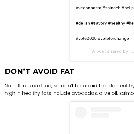
#veganpasta #spinach #bellpe
#delish #savory #healthy #he
#vote2020 #voteforchange
A post shared by
L
DON’T AVOID FAT
Not all fats are bad, so don’t be afraid to add health
high in healthy fats include avocados, olive oil, salm