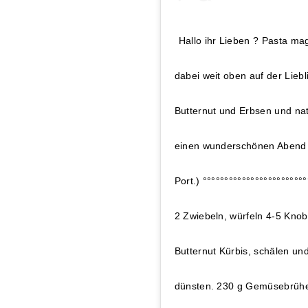
Hallo ihr Lieben ? Pasta m
dabei weit oben auf der Lieb
Butternut und Erbsen und natü
einen wunderschönen Abend 
Port.) °°°°°°°°°°°°°°°°°°°°°°
2 Zwiebeln, würfeln 4-5 Kno
Butternut Kürbis, schälen un
dünsten. 230 g Gemüsebrüh